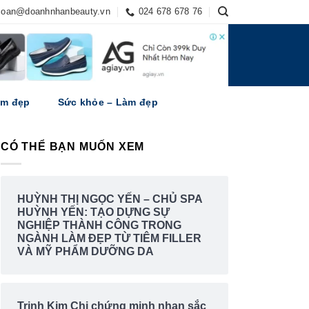
soan@doanhnhanbeauty.vn
024 678 678 76
àm đẹp
Sức khỏe – Làm đẹp
CÓ THỂ BẠN MUỐN XEM
HUỲNH THỊ NGỌC YẾN – CHỦ SPA
HUỲNH YẾN: TẠO DỰNG SỰ
NGHIỆP THÀNH CÔNG TRONG
NGÀNH LÀM ĐẸP TỪ TIÊM FILLER
VÀ MỸ PHẨM DƯỠNG DA
Trịnh Kim Chi chứng minh nhan sắc