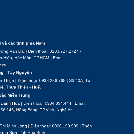
beauty
ứng
phó
ra
sao?
 và các tỉnh phía Nam
g Văn Đại | Điện thoại: 0283.727.2727 -
ân Hiệp, Hóc Môn, TP.HCM | Email:
.vn.
ng - Tây Nguyên
Thiện | Điện thoại: 0938.256.768 | Số 40A, Tạ
ế, Thừa Thiên - Huế.
 Bắc Miền Trung
nh Hòa | Điện thoại: 0904.894.444 | Email:
Số 146, Hồng Bàng, TP.Vinh, Nghệ An.
ị Minh Long | Điện thoại: 0906.199.909 | Thôn
ơng Sơn, tỉnh Hoà Bình.