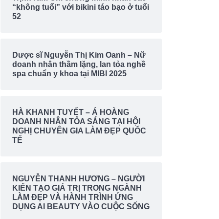
“không tuổi” với bikini táo bạo ở tuổi
52
Dược sĩ Nguyễn Thị Kim Oanh – Nữ
doanh nhân thầm lặng, lan tỏa nghề
spa chuẩn y khoa tại MIBI 2025
HÀ KHANH TUYẾT – Á HOÀNG
DOANH NHÂN TỎA SÁNG TẠI HỘI
NGHỊ CHUYÊN GIA LÀM ĐẸP QUỐC
TẾ
NGUYỄN THANH HƯƠNG – NGƯỜI
KIẾN TẠO GIÁ TRỊ TRONG NGÀNH
LÀM ĐẸP VÀ HÀNH TRÌNH ỨNG
DỤNG AI BEAUTY VÀO CUỘC SỐNG