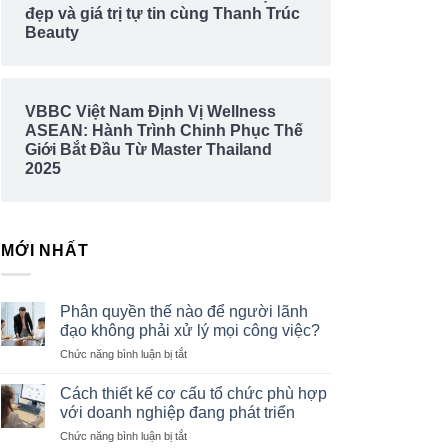
đẹp và giá trị tự tin cùng Thanh Trúc
Beauty
VBBC Việt Nam Định Vị Wellness
ASEAN: Hành Trình Chinh Phục Thế
Giới Bắt Đầu Từ Master Thailand
2025
MỚI NHẤT
Phân quyền thế nào để người lãnh
đạo không phải xử lý mọi công việc?
ở
Chức năng bình luận bị tắt
Phân
quyền
Cách thiết kế cơ cấu tổ chức phù hợp
thế
với doanh nghiệp đang phát triển
nào
ở
Chức năng bình luận bị tắt
để