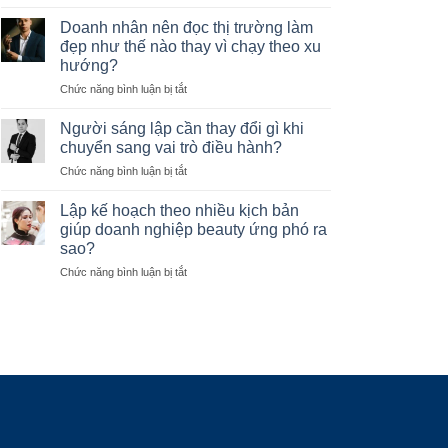
Cách
người
thiết
lãnh
Doanh nhân nên đọc thị trường làm
kế
đạo
đẹp như thế nào thay vì chạy theo xu
cơ
không
hướng?
cấu
phải
ở
Chức năng bình luận bị tắt
tổ
xử
Doanh
chức
lý
nhân
phù
Người sáng lập cần thay đổi gì khi
mọi
nên
hợp
công
chuyển sang vai trò điều hành?
đọc
với
việc?
ở
Chức năng bình luận bị tắt
thị
doanh
Người
trường
nghiệp
sáng
làm
Lập kế hoạch theo nhiều kịch bản
đang
lập
đẹp
phát
giúp doanh nghiệp beauty ứng phó ra
cần
như
triển
sao?
thay
thế
ở
Chức năng bình luận bị tắt
đổi
nào
Lập
gì
thay
kế
khi
vì
hoạch
chuyển
chạy
theo
sang
theo
nhiều
vai
xu
kịch
trò
hướng?
bản
điều
giúp
hành?
doanh
nghiệp