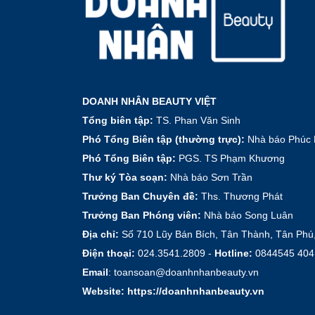
DOANH NHÂN BEAUTY VIỆT
Tổng biên tập:
TS. Phan Văn Sinh
Phó Tổng Biên tập (thường trực):
Nhà báo Phúc 
Phó Tổng Biên tập:
PGS. TS Phạm Khương
Thư ký Tòa soạn:
Nhà báo Sơn Trần
Trưởng Ban Chuyên đề:
Ths. Thương Phát
Trưởng Ban Phóng viên:
Nhà báo Song Luân
Địa chỉ:
Số 710 Lũy Bán Bích, Tân Thành, Tân Phú
Điện thoại:
024.3541.2809 -
Hotline:
0844545 404
Email
: toansoan@doanhnhanbeauty.vn
Website:
https://doanhnhanbeauty.vn