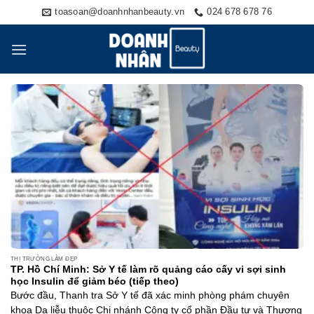
Skip
toasoan@doanhnhanbeauty.vn
024 678 678 76
to
content
THỊ TRƯỜNG LÀM ĐẸP
TP. Hồ Chí Minh: Sở Y tế làm rõ quảng cáo cấy vi sợi sinh
học Insulin để giảm béo (tiếp theo)
Bước đầu, Thanh tra Sở Y tế đã xác minh phòng phám chuyên
khoa Da liễu thuộc Chi nhánh Công ty cổ phần Đầu tư và Thương