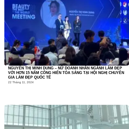
NGUYỄN THỊ MINH DUNG – NỮ DOANH NHÂN NGÀNH LÀM ĐẸP
VỚI HƠN 15 NĂM CỐNG HIẾN TỎA SÁNG TẠI HỘI NGHỊ CHUYÊN
GIA LÀM ĐẸP QUỐC TẾ
22 Tháng 11, 2024