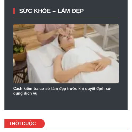
SỨC KHỎE – LÀM ĐẸP
Cách kiểm tra cơ sở làm đẹp trước khi quyết định sử
Vì
dụng dịch vụ
th
THỜI CUỘC