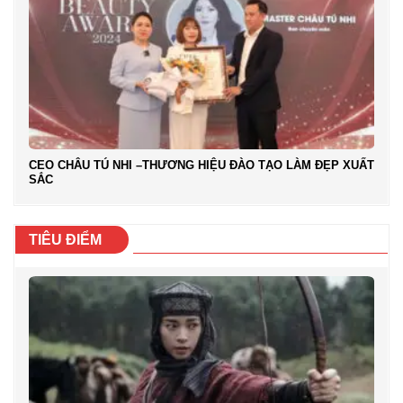
CEO CHÂU TÚ NHI –THƯƠNG HIỆU ĐÀO TẠO LÀM ĐẸP XUẤT
SẮC
TIÊU ĐIỂM