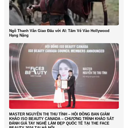
Ngô Thanh Vân Giao Đấu với AI: Tấm Vé Vào Hollywood
Hạng Nặng
MASTER NGUYỄN THỊ THU TÌNH – HỘI ĐỒNG BAN GIÁM
KHẢO ISO BEAUTY CANADA – CHƯƠNG TRÌNH KHẢO SÁT
ĐÁNH GIÁ TAY NGHỀ LÀM ĐẸP QUỐC TẾ TẠI THE FACE
BEAUTY 2024 TẠI HÀ NỘI