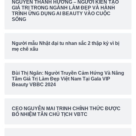
NGUYỄN THANH HƯƠNG – NGƯỜI KIẾN TẠO
GIÁ TRỊ TRONG NGÀNH LÀM ĐẸP VÀ HÀNH
TRÌNH ỨNG DỤNG AI BEAUTY VÀO CUỘC
SỐNG
Người mẫu Nhật đại tu nhan sắc 2 thập kỷ vì bị
mẹ chê xấu
Bùi Thị Ngân: Người Truyền Cảm Hứng Và Nâng
Tầm Giá Trị Làm Đẹp Việt Nam Tại Gala VIP
Beauty VBBC 2024
CEO NGUYỄN MAI TRINH CHÍNH THỨC ĐƯỢC
BỔ NHIỆM TÂN CHỦ TỊCH VBTC