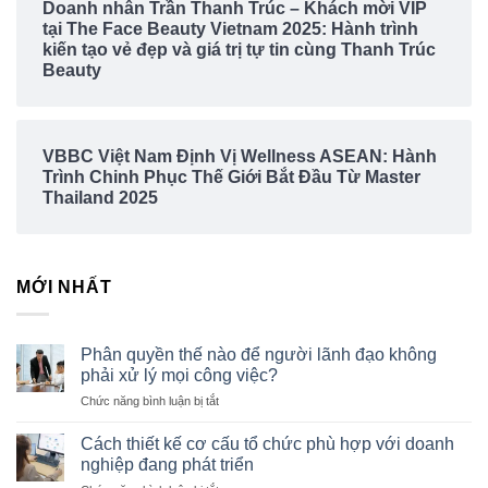
Doanh nhân Trần Thanh Trúc – Khách mời VIP
tại The Face Beauty Vietnam 2025: Hành trình
kiến tạo vẻ đẹp và giá trị tự tin cùng Thanh Trúc
Beauty
VBBC Việt Nam Định Vị Wellness ASEAN: Hành
Trình Chinh Phục Thế Giới Bắt Đầu Từ Master
Thailand 2025
MỚI NHẤT
Phân quyền thế nào để người lãnh đạo không
phải xử lý mọi công việc?
ở
Chức năng bình luận bị tắt
Phân
quyền
Cách thiết kế cơ cấu tổ chức phù hợp với doanh
thế
nghiệp đang phát triển
nào