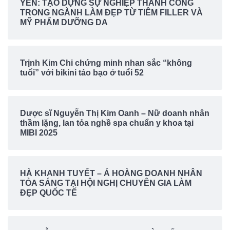
YẾN: TẠO DỰNG SỰ NGHIỆP THÀNH CÔNG
TRONG NGÀNH LÀM ĐẸP TỪ TIÊM FILLER VÀ
MỸ PHẨM DƯỠNG DA
Trịnh Kim Chi chứng minh nhan sắc “không
tuổi” với bikini táo bạo ở tuổi 52
Dược sĩ Nguyễn Thị Kim Oanh – Nữ doanh nhân
thầm lặng, lan tỏa nghề spa chuẩn y khoa tại
MIBI 2025
HÀ KHANH TUYẾT – Á HOÀNG DOANH NHÂN
TỎA SÁNG TẠI HỘI NGHỊ CHUYÊN GIA LÀM
ĐẸP QUỐC TẾ