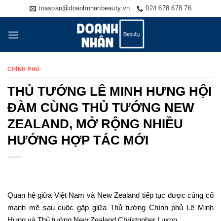
Skip
toasoan@doanhnhanbeauty.vn
024 678 678 76
to
content
CHÍNH PHỦ
THỦ TƯỚNG LÊ MINH HƯNG HỘI
ĐÀM CÙNG THỦ TƯỚNG NEW
ZEALAND, MỞ RỘNG NHIỀU
HƯỚNG HỢP TÁC MỚI
Quan hệ giữa Việt Nam và New Zealand tiếp tục được củng cố
mạnh mẽ sau cuộc gặp giữa Thủ tướng Chính phủ Lê Minh
Hưng và Thủ tướng New Zealand Christopher Luxon.