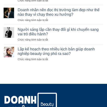
ở
Chức năng bình luận bị tắt
để
Cách
người
thiết
lãnh
Doanh nhân nên đọc thị trường làm đẹp như thế
kế
đạo
nào thay vì chạy theo xu hướng?
cơ
không
ở
Chức năng bình luận bị tắt
cấu
phải
Doanh
tổ
xử
nhân
chức
Người sáng lập cần thay đổi gì khi chuyển sang
lý
nên
phù
vai trò điều hành?
mọi
đọc
hợp
công
ở
Chức năng bình luận bị tắt
thị
với
việc?
Người
trường
doanh
sáng
làm
Lập kế hoạch theo nhiều kịch bản giúp doanh
nghiệp
lập
đẹp
nghiệp beauty ứng phó ra sao?
đang
cần
như
phát
ở
Chức năng bình luận bị tắt
thay
thế
triển
Lập
đổi
nào
kế
gì
thay
hoạch
khi
vì
theo
chuyển
chạy
nhiều
sang
theo
kịch
vai
xu
bản
trò
hướng?
giúp
điều
doanh
hành?
nghiệp
beauty