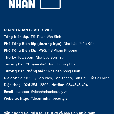
ứng
phó
ra
sao?
DOANH NHÂN BEAUTY VIỆT
Tổng biên tập:
TS. Phan Văn Sinh
Phó Tổng Biên tập (thường trực):
Nhà báo Phúc Biên
Phó Tổng Biên tập:
PGS. TS Phạm Khương
Thư ký Tòa soạn:
Nhà báo Sơn Trần
Trưởng Ban Chuyên đề:
Ths. Thương Phát
Trưởng Ban Phóng viên:
Nhà báo Song Luân
Địa chỉ:
Số 710 Lũy Bán Bích, Tân Thành, Tân Phú, Hồ Chí Minh
Điện thoại:
024.3541.2809 -
Hotline:
0844545 404.
Email
: toansoan@doanhnhanbeauty.vn
Website:
https://doanhnhanbeauty.vn
Văn phòng Đại diện tại TP.HCM và các tỉnh phía Nam